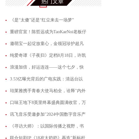
热门文章
《是“太傻”还是“红尘来去一场梦”
重磅官宣！陈哲远成为TaoKaeNoi老板仔
邀萌宝一起绽放童心，金领冠珍护超凡
纯爱奇谭《子夜归》定档8月18日，许凯
浪漫加倍，好运连连——这个七夕，快
3.53亿曝光背后的广电实践：清远台以
珀莱雅携手青春大使马柏全，诠释"内外
口味王地下8英里终幕盛典圆满收官，万
讯飞音乐受邀参加"2024中国数字音乐产
《寻访大师》：以国际传播之视野，书
联合短剧IP《18岁太奶奶》再造"新标杆