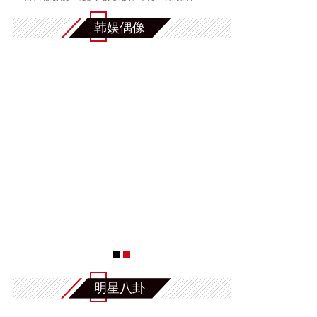
韩娱偶像
明星八卦