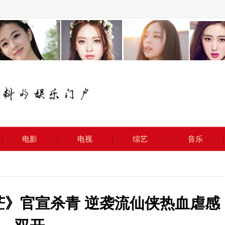
电影
电视
综艺
音乐
茫》官宣杀青 逆袭流仙侠热血虐感