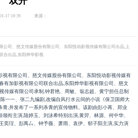
双开
01-17 10:39
来源：
公司、慈文传媒股份有限公司、东阳悦动影视传媒有限公司出品,上
联合出品,东阳烨华影视
影视有限公司、慈文传媒股份有限公司、东阳悦动影视传媒有
春有加影视有限公司联合出品,东阳烨华影视有限公司、慈文
视传媒有限公司承制,钟君艳、周敏、翁志超、黄宁担任总制
、陈一一、张二九编剧,改编自风行水云间的小说《保卫国师大
杀青,并发布了一系列杀青的宣传物料。该剧由彭小苒、郑业
领衔主演,陆婷玉、刘泳希特别出演,黄羿、林源、何中华、
王奕珵、彭禺厶、钟予薇、萧雨、袁伊、郁子阳主演,实力演