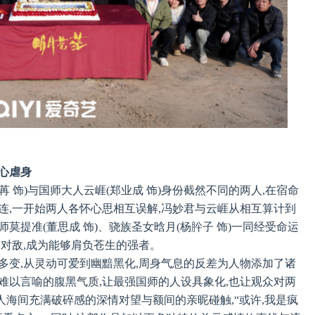
心虐身
 饰)与国师大人云崕(郑业成 饰)身份截然不同的两人,在宿命
连,一开始两人各怀心思相互误解,冯妙君与云崕从相互算计到
莫提准(董思成 饰)、骁族圣女晗月(杨肸子 饰)一同经受命运
同对敌,成为能够肩负苍生的强者。
多变,从灵动可爱到幽黯黑化,周身气息的反差为人物添加了诸
难以言喻的腹黑气质,让最强国师的人设具象化,也让观众对两
海间充满破碎感的深情对望与额间的亲昵碰触,“或许,我是疯