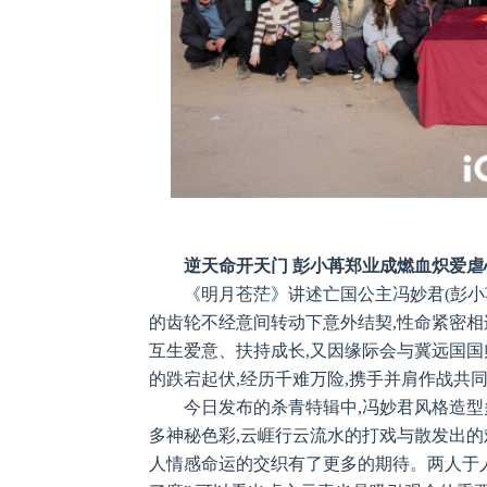
逆天命开天门 彭小苒郑业成燃血炽爱虐
《明月苍茫》讲述亡国公主冯妙君(彭小苒
的齿轮不经意间转动下意外结契,性命紧密相
互生爱意、扶持成长,又因缘际会与冀远国国师
的跌宕起伏,经历千难万险,携手并肩作战共
今日发布的杀青特辑中,冯妙君风格造型
多神秘色彩,云崕行云流水的打戏与散发出的
人情感命运的交织有了更多的期待。两人于人