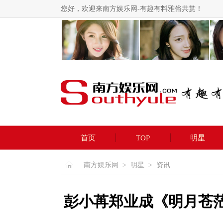
您好，欢迎来南方娱乐网-有趣有料雅俗共赏！
首页
TOP
明星
南方娱乐网
>
明星
>
资讯
彭小苒郑业成《明月苍