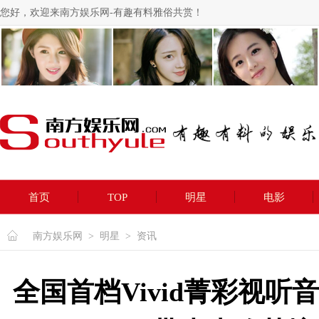
您好，欢迎来南方娱乐网-有趣有料雅俗共赏！
首页
TOP
明星
电影
南方娱乐网
>
明星
>
资讯
全国首档Vivid菁彩视