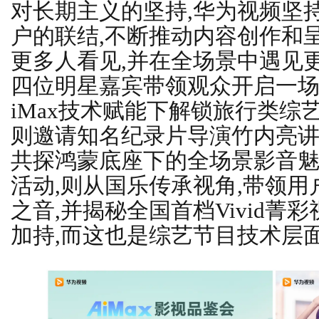
对长期主义的坚持,华为视频坚
户的联结,不断推动内容创作和
更多人看见,并在全场景中遇见更
四位明星嘉宾带领观众开启一场“
iMax技术赋能下解锁旅行类综
则邀请知名纪录片导演竹内亮讲
共探鸿蒙底座下的全场景影音魅
活动,则从国乐传承视角,带领
之音,并揭秘全国首档Vivid菁
加持,而这也是综艺节目技术层